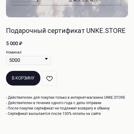
Подарочный сертификат UNKE.STORE
Перейти в каталог
info@unke.store
Новинки
5 000
₽
Номинал
О НАС
 СЕРВИС
О бренде
а
Адреса магазинов
В КОРЗИНУ
Контакты
сертификат
а конфиденциальности
- Действителен для покупки только в интернет-магазине UNKE.STORE
ая оферта
- Действителен в течение одного года с даты отправки
- После покупки сертификат не подлежит возврату и обмену
- Сертификат высылается после 100% оплаты на сайте