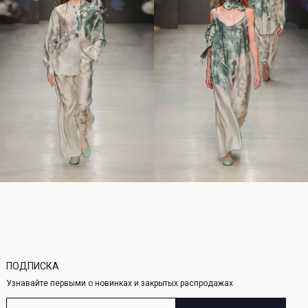
О НАС
 СЕРВИС
О бренде
а
Адреса магазинов
Контакты
сертификат
а конфиденциальности
ая оферта
ПОДПИСКА
Узнавайте первыми о новинках и закрытых распродажах