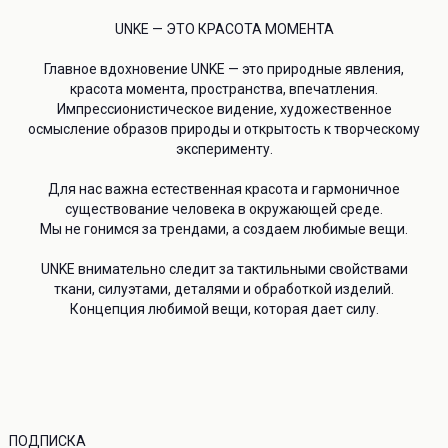
info@unke.store
Новинки
UNKE — ЭТО КРАСОТА МОМЕНТА
Главное вдохновение UNKE — это природные явления,
О НАС
красота момента, пространства, впечатления.
 СЕРВИС
Импрессионистическое видение, художественное
О бренде
а
осмысление образов природы и открытость к творческому
Адреса магазинов
эксперименту.
Контакты
сертификат
Для нас важна естественная красота и гармоничное
а конфиденциальности
существование человека в окружающей среде.
ая оферта
Мы не гонимся за трендами, а создаем любимые вещи.
UNKE внимательно следит за тактильными свойствами
ткани, силуэтами, деталями и обработкой изделий.
Концепция любимой вещи, которая дает силу.
ПОДПИСКА