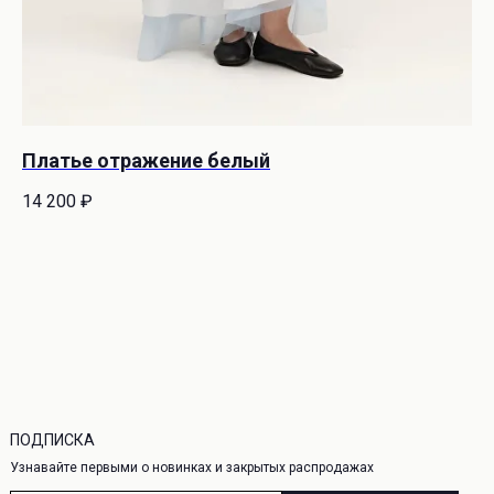
О НАС
 СЕРВИС
О бренде
а
Адреса магазинов
Контакты
сертификат
Платье отражение белый
Са
а конфиденциальности
ая оферта
14 200
₽
10
ПОДПИСКА
Узнавайте первыми о новинках и закрытых распродажах