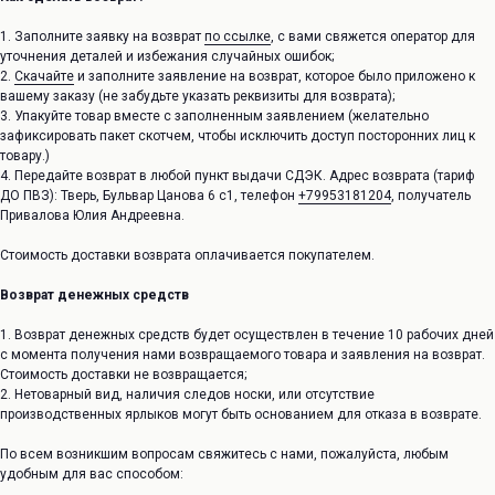
1. Заполните заявку на возврат
по ссылке
, с вами свяжется оператор для
уточнения деталей и избежания случайных ошибок;
2.
Скачайте
и заполните заявление на возврат, которое было приложено к
вашему заказу (не забудьте указать реквизиты для возврата);
3. Упакуйте товар вместе с заполненным заявлением (желательно
зафиксировать пакет скотчем, чтобы исключить доступ посторонних лиц к
товару.)
4. Передайте возврат в любой пункт выдачи СДЭК. Адрес возврата (тариф
ДО ПВЗ): Тверь, Бульвар Цанова 6 с1, телефон
+79953181204
, получатель
Привалова Юлия Андреевна.
Стоимость доставки возврата оплачивается покупателем.
Возврат денежных средств
Перейти в каталог
1. Возврат денежных средств будет осуществлен в течение 10 рабочих дней
info@unke.store
с момента получения нами возвращаемого товара и заявления на возврат.
Новинки
Стоимость доставки не возвращается;
2. Нетоварный вид, наличия следов носки, или отсутствие
производственных ярлыков могут быть основанием для отказа в возврате.
О НАС
 СЕРВИС
По всем возникшим вопросам свяжитесь с нами, пожалуйста, любым
О бренде
а
удобным для вас способом:
Адреса магазинов