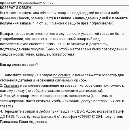
причинам, не зависящим от нас.
ВОЗВРАТ И ОБМЕН
Вы можете вернуть или обменять товар, не подошедший по каким-либо
причинам (фасон, размер, цвет)
в течение 7 календарных дней с момента
получения заказа
(п. 4 ст. 26.1 Закона о защите прав потребителей).
Возврат товара возможен только в случае, если указанный товар не был в
употреблении, сохранен его первоначальный товарный вид,
потребительские свойства, оригинальные этикетки и документы,
подтверждающие покупку. (Важно, чтобы на товаре не было повреждений и
следов носки: пятен, катышек, потёртостей.)
Как сделать возврат?
1. Заполните заявку на возврат
по ссылке
, с вами свяжется оператор для
уточнения деталей и избежания случайных ошибок;
2.
Скачайте
и заполните заявление на возврат, которое было приложено к
вашему заказу (не забудьте указать реквизиты для возврата);
3. Упакуйте товар вместе с заполненным заявлением (желательно
зафиксировать пакет скотчем, чтобы исключить доступ посторонних лиц к
товару.)
4. Передайте возврат в любой пункт выдачи СДЭК. Адрес возврата (тариф
ДО ПВЗ): Тверь, Бульвар Цанова 6 с1, телефон
+79953181204
, получатель
Привалова Юлия Андреевна.