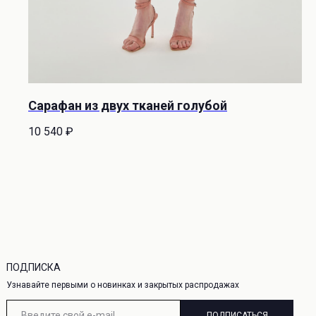
О НАС
 СЕРВИС
О бренде
а
Адреса магазинов
Контакты
сертификат
а конфиденциальности
Сарафан из двух тканей голубой
ая оферта
10 540
₽
ПОДПИСКА
Узнавайте первыми о новинках и закрытых распродажах
ПОДПИСАТЬСЯ