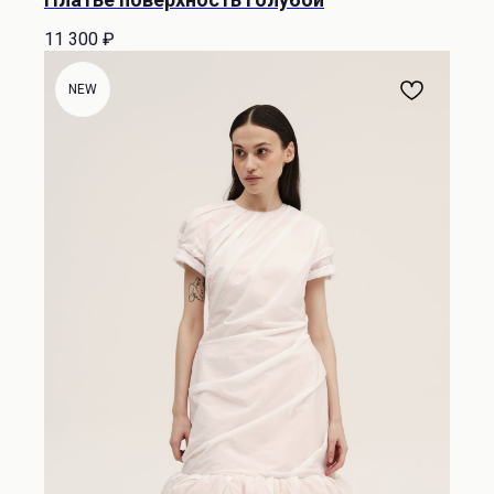
11 300
₽
NEW