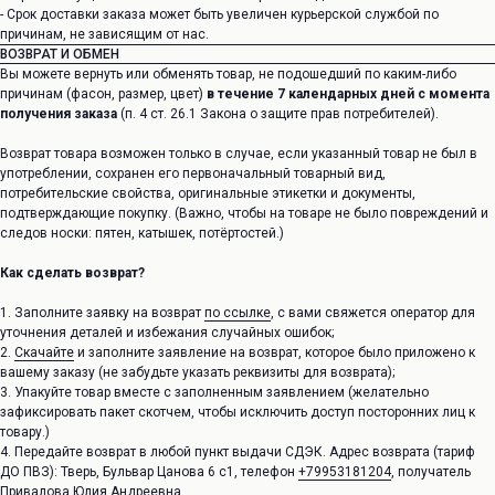
- Срок доставки заказа может быть увеличен курьерской службой по
причинам, не зависящим от нас.
ВОЗВРАТ И ОБМЕН
Вы можете вернуть или обменять товар, не подошедший по каким-либо
причинам (фасон, размер, цвет)
в течение 7 календарных дней с момента
получения заказа
(п. 4 ст. 26.1 Закона о защите прав потребителей).
Возврат товара возможен только в случае, если указанный товар не был в
употреблении, сохранен его первоначальный товарный вид,
потребительские свойства, оригинальные этикетки и документы,
подтверждающие покупку. (Важно, чтобы на товаре не было повреждений и
следов носки: пятен, катышек, потёртостей.)
Как сделать возврат?
1. Заполните заявку на возврат
по ссылке
, с вами свяжется оператор для
уточнения деталей и избежания случайных ошибок;
2.
Скачайте
и заполните заявление на возврат, которое было приложено к
вашему заказу (не забудьте указать реквизиты для возврата);
3. Упакуйте товар вместе с заполненным заявлением (желательно
зафиксировать пакет скотчем, чтобы исключить доступ посторонних лиц к
товару.)
4. Передайте возврат в любой пункт выдачи СДЭК. Адрес возврата (тариф
ДО ПВЗ): Тверь, Бульвар Цанова 6 с1, телефон
+79953181204
, получатель
Привалова Юлия Андреевна.